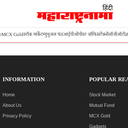
e
MCX Gold
स्टॉक मार्केट
म्युचुअल फंड
आईपीओ
पोस्ट ऑफिस
टेक्नोलॉजी
ऑटो
ज्
INFORMATION
POPULAR RE
Home
Stock Market
About Us
Mutual Fund
Privacy Policy
MCX Gold
Gadgets