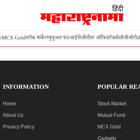
e
MCX Gold
स्टॉक मार्केट
म्युचुअल फंड
आईपीओ
पोस्ट ऑफिस
टेक्नोलॉजी
ऑटो
ज्
INFORMATION
POPULAR RE
Home
Stock Market
About Us
Mutual Fund
Privacy Policy
MCX Gold
Gadgets