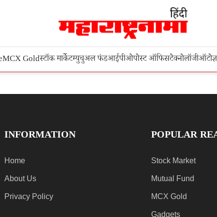
e
MCX Gold
स्टॉक मार्केट
म्युचुअल फंड
आईपीओ
पोस्ट ऑफिस
टेक्नोलॉजी
ऑटो
ज्
INFORMATION
POPULAR RE
Home
Stock Market
About Us
Mutual Fund
Privacy Policy
MCX Gold
Gadgets