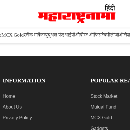
e
MCX Gold
स्टॉक मार्केट
म्युचुअल फंड
आईपीओ
पोस्ट ऑफिस
टेक्नोलॉजी
ऑटो
ज्
INFORMATION
POPULAR RE
Home
Stock Market
About Us
Mutual Fund
Privacy Policy
MCX Gold
Gadgets