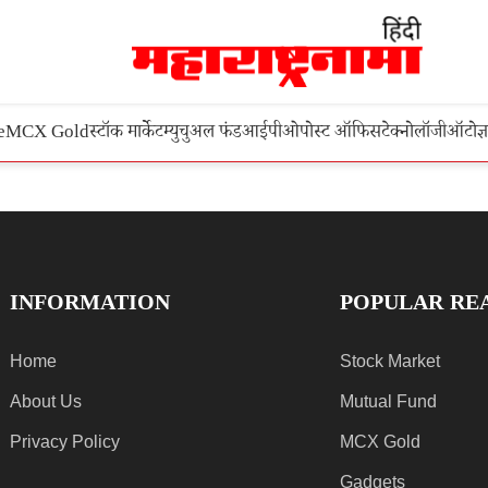
e
MCX Gold
स्टॉक मार्केट
म्युचुअल फंड
आईपीओ
पोस्ट ऑफिस
टेक्नोलॉजी
ऑटो
ज्
INFORMATION
POPULAR RE
Home
Stock Market
About Us
Mutual Fund
Privacy Policy
MCX Gold
Gadgets