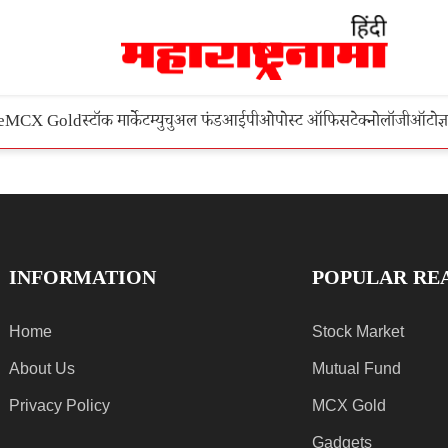
e
MCX Gold
स्टॉक मार्केट
म्युचुअल फंड
आईपीओ
पोस्ट ऑफिस
टेक्नोलॉजी
ऑटो
ज्
INFORMATION
POPULAR RE
Home
Stock Market
About Us
Mutual Fund
Privacy Policy
MCX Gold
Gadgets