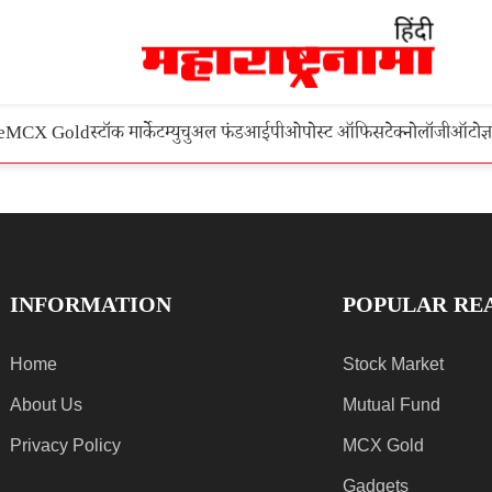
e
MCX Gold
स्टॉक मार्केट
म्युचुअल फंड
आईपीओ
पोस्ट ऑफिस
टेक्नोलॉजी
ऑटो
ज्
INFORMATION
POPULAR RE
Home
Stock Market
About Us
Mutual Fund
Privacy Policy
MCX Gold
Gadgets