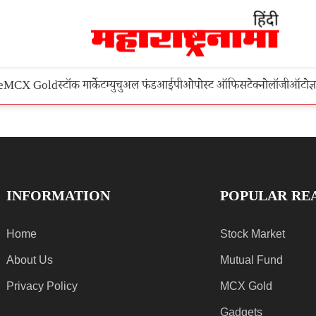
e
MCX Gold
स्टॉक मार्केट
म्युचुअल फंड
आईपीओ
पोस्ट ऑफिस
टेक्नोलॉजी
ऑटो
ज्
INFORMATION
POPULAR RE
Home
Stock Market
About Us
Mutual Fund
Privacy Policy
MCX Gold
Gadgets