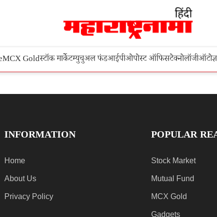
e
MCX Gold
स्टॉक मार्केट
म्युचुअल फंड
आईपीओ
पोस्ट ऑफिस
टेक्नोलॉजी
ऑटो
ज्
INFORMATION
POPULAR RE
Home
Stock Market
About Us
Mutual Fund
Privacy Policy
MCX Gold
Gadgets