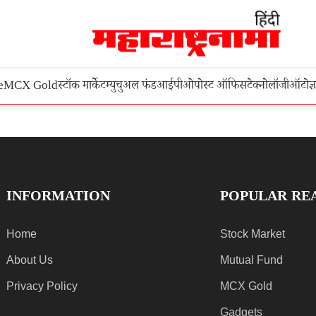
e
MCX Gold
स्टॉक मार्केट
म्युचुअल फंड
आईपीओ
पोस्ट ऑफिस
टेक्नोलॉजी
ऑटो
ज्
INFORMATION
POPULAR RE
Home
Stock Market
About Us
Mutual Fund
Privacy Policy
MCX Gold
Gadgets