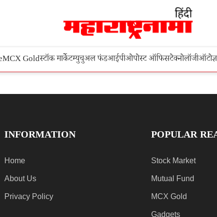
e
MCX Gold
स्टॉक मार्केट
म्युचुअल फंड
आईपीओ
पोस्ट ऑफिस
टेक्नोलॉजी
ऑटो
ज्
INFORMATION
POPULAR RE
Home
Stock Market
About Us
Mutual Fund
Privacy Policy
MCX Gold
Gadgets