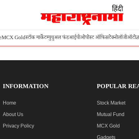
e
MCX Gold
स्टॉक मार्केट
म्युचुअल फंड
आईपीओ
पोस्ट ऑफिस
टेक्नोलॉजी
ऑटो
ज्
INFORMATION
POPULAR RE
Home
Stock Market
About Us
Mutual Fund
Privacy Policy
MCX Gold
Gadgets