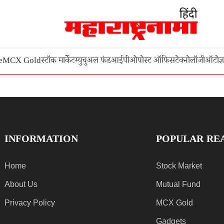
e
MCX Gold
स्टॉक मार्केट
म्युचुअल फंड
आईपीओ
पोस्ट ऑफिस
टेक्नोलॉजी
ऑटो
ज्
INFORMATION
POPULAR RE
Home
Stock Market
About Us
Mutual Fund
Privacy Policy
MCX Gold
Gadgets