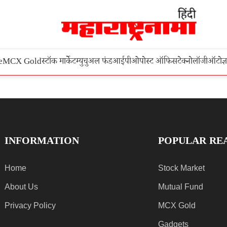
e
MCX Gold
स्टॉक मार्केट
म्युचुअल फंड
आईपीओ
पोस्ट ऑफिस
टेक्नोलॉजी
ऑटो
ज्
INFORMATION
POPULAR RE
Home
Stock Market
About Us
Mutual Fund
Privacy Policy
MCX Gold
Gadgets