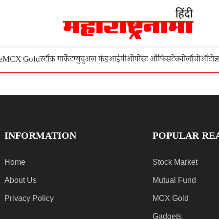
e
MCX Gold
स्टॉक मार्केट
म्युचुअल फंड
आईपीओ
पोस्ट ऑफिस
टेक्नोलॉजी
ऑटो
ज्
INFORMATION
POPULAR RE
Home
Stock Market
About Us
Mutual Fund
Privacy Policy
MCX Gold
Gadgets