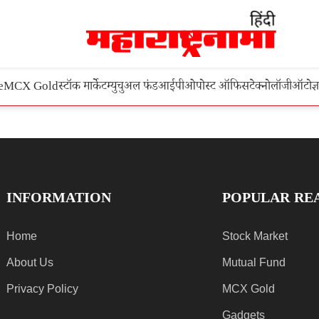
e
MCX Gold
स्टॉक मार्केट
म्युचुअल फंड
आईपीओ
पोस्ट ऑफिस
टेक्नोलॉजी
ऑटो
ज्
INFORMATION
POPULAR RE
Home
Stock Market
About Us
Mutual Fund
Privacy Policy
MCX Gold
Gadgets