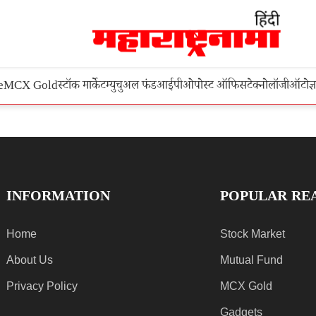
e
MCX Gold
स्टॉक मार्केट
म्युचुअल फंड
आईपीओ
पोस्ट ऑफिस
टेक्नोलॉजी
ऑटो
ज्
INFORMATION
POPULAR RE
Home
Stock Market
About Us
Mutual Fund
Privacy Policy
MCX Gold
Gadgets