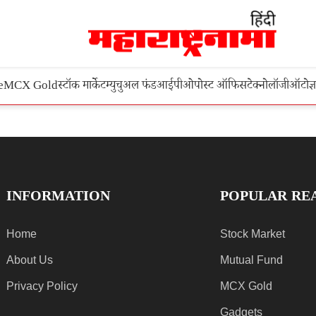
e
MCX Gold
स्टॉक मार्केट
म्युचुअल फंड
आईपीओ
पोस्ट ऑफिस
टेक्नोलॉजी
ऑटो
ज्
INFORMATION
POPULAR RE
Home
Stock Market
About Us
Mutual Fund
Privacy Policy
MCX Gold
Gadgets