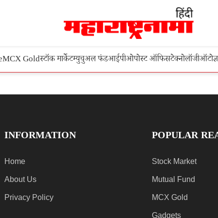
e
MCX Gold
स्टॉक मार्केट
म्युचुअल फंड
आईपीओ
पोस्ट ऑफिस
टेक्नोलॉजी
ऑटो
ज्
INFORMATION
POPULAR RE
Home
Stock Market
About Us
Mutual Fund
Privacy Policy
MCX Gold
Gadgets