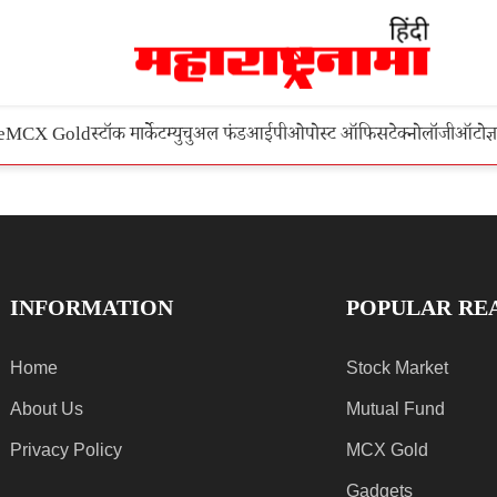
e
MCX Gold
स्टॉक मार्केट
म्युचुअल फंड
आईपीओ
पोस्ट ऑफिस
टेक्नोलॉजी
ऑटो
ज्
INFORMATION
POPULAR RE
Home
Stock Market
About Us
Mutual Fund
Privacy Policy
MCX Gold
Gadgets