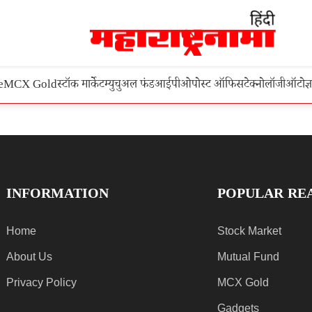
e
MCX Gold
स्टॉक मार्केट
म्युचुअल फंड
आईपीओ
पोस्ट ऑफिस
टेक्नोलॉजी
ऑटो
ज्
INFORMATION
POPULAR RE
Home
Stock Market
About Us
Mutual Fund
Privacy Policy
MCX Gold
Gadgets