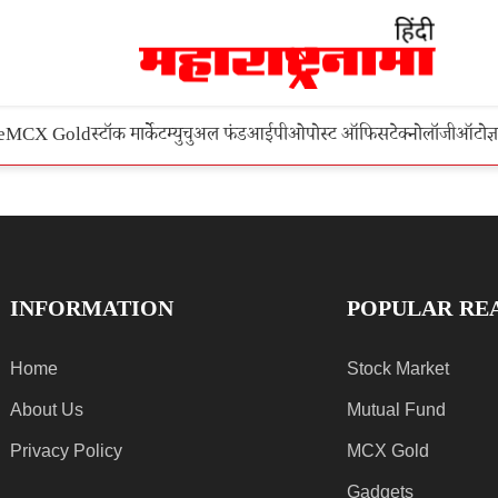
e
MCX Gold
स्टॉक मार्केट
म्युचुअल फंड
आईपीओ
पोस्ट ऑफिस
टेक्नोलॉजी
ऑटो
ज्
INFORMATION
POPULAR RE
Home
Stock Market
About Us
Mutual Fund
Privacy Policy
MCX Gold
Gadgets