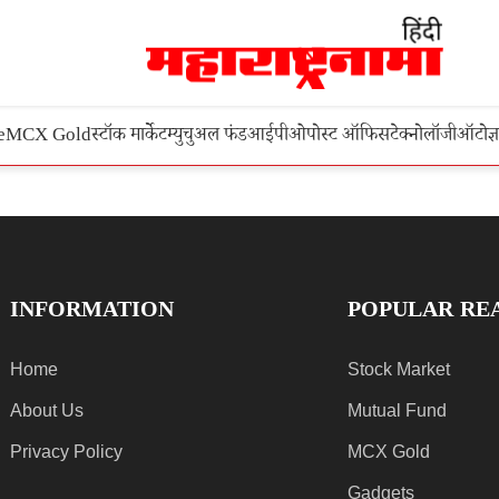
e
MCX Gold
स्टॉक मार्केट
म्युचुअल फंड
आईपीओ
पोस्ट ऑफिस
टेक्नोलॉजी
ऑटो
ज्
INFORMATION
POPULAR RE
Home
Stock Market
About Us
Mutual Fund
Privacy Policy
MCX Gold
Gadgets