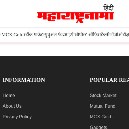
e
MCX Gold
स्टॉक मार्केट
म्युचुअल फंड
आईपीओ
पोस्ट ऑफिस
टेक्नोलॉजी
ऑटो
ज्
INFORMATION
POPULAR RE
Home
Stock Market
About Us
Mutual Fund
Privacy Policy
MCX Gold
Gadgets