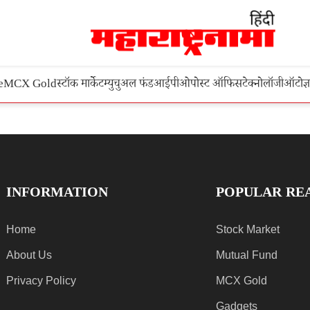
e
MCX Gold
स्टॉक मार्केट
म्युचुअल फंड
आईपीओ
पोस्ट ऑफिस
टेक्नोलॉजी
ऑटो
ज्
INFORMATION
POPULAR RE
Home
Stock Market
About Us
Mutual Fund
Privacy Policy
MCX Gold
Gadgets