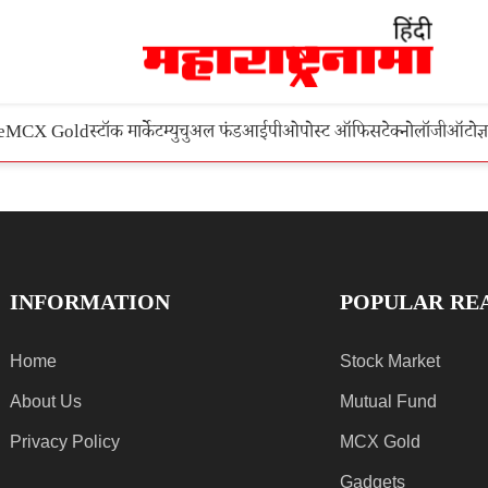
e
MCX Gold
स्टॉक मार्केट
म्युचुअल फंड
आईपीओ
पोस्ट ऑफिस
टेक्नोलॉजी
ऑटो
ज्
INFORMATION
POPULAR RE
Home
Stock Market
About Us
Mutual Fund
Privacy Policy
MCX Gold
Gadgets