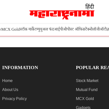
e
MCX Gold
स्टॉक मार्केट
म्युचुअल फंड
आईपीओ
पोस्ट ऑफिस
टेक्नोलॉजी
ऑटो
ज्
INFORMATION
POPULAR RE
Home
Stock Market
About Us
Mutual Fund
Privacy Policy
MCX Gold
Gadgets