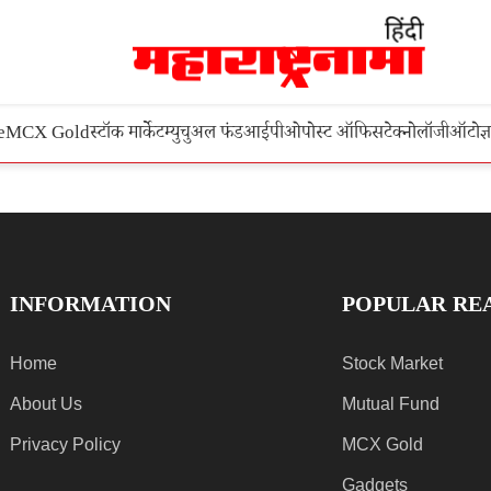
e
MCX Gold
स्टॉक मार्केट
म्युचुअल फंड
आईपीओ
पोस्ट ऑफिस
टेक्नोलॉजी
ऑटो
ज्
INFORMATION
POPULAR RE
Home
Stock Market
About Us
Mutual Fund
Privacy Policy
MCX Gold
Gadgets