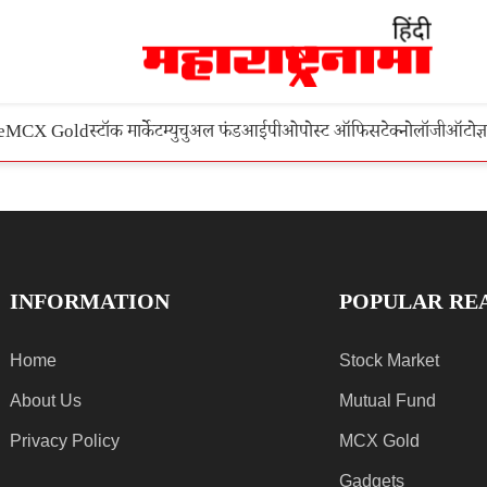
e
MCX Gold
स्टॉक मार्केट
म्युचुअल फंड
आईपीओ
पोस्ट ऑफिस
टेक्नोलॉजी
ऑटो
ज्
INFORMATION
POPULAR RE
Home
Stock Market
About Us
Mutual Fund
Privacy Policy
MCX Gold
Gadgets