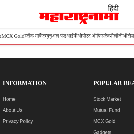
e
MCX Gold
स्टॉक मार्केट
म्युचुअल फंड
आईपीओ
पोस्ट ऑफिस
टेक्नोलॉजी
ऑटो
ज्
INFORMATION
POPULAR RE
Home
Stock Market
About Us
Mutual Fund
Privacy Policy
MCX Gold
Gadgets