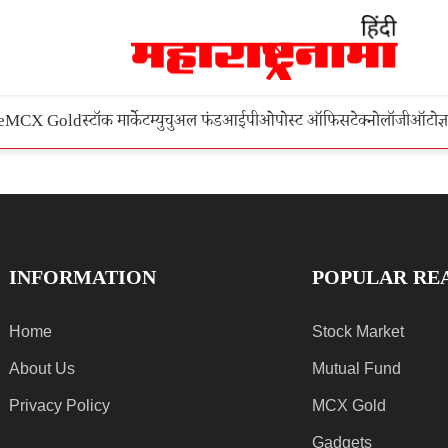
e
MCX Gold
स्टॉक मार्केट
म्युचुअल फंड
आईपीओ
पोस्ट ऑफिस
टेक्नोलॉजी
ऑटो
ज्
INFORMATION
POPULAR RE
Home
Stock Market
About Us
Mutual Fund
Privacy Policy
MCX Gold
Gadgets