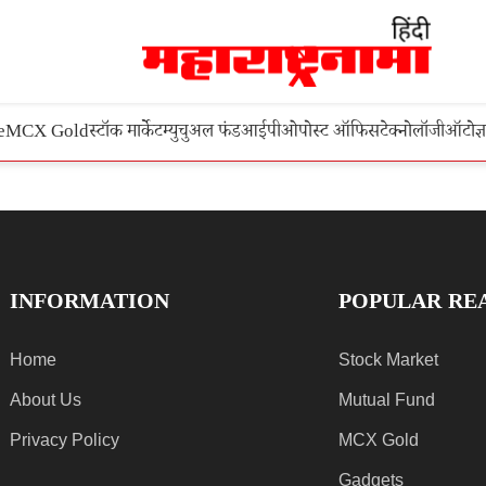
e
MCX Gold
स्टॉक मार्केट
म्युचुअल फंड
आईपीओ
पोस्ट ऑफिस
टेक्नोलॉजी
ऑटो
ज्
INFORMATION
POPULAR RE
Home
Stock Market
About Us
Mutual Fund
Privacy Policy
MCX Gold
Gadgets