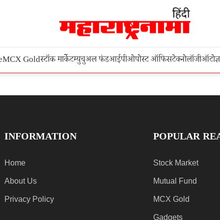
e
MCX Gold
स्टॉक मार्केट
म्युचुअल फंड
आईपीओ
पोस्ट ऑफिस
टेक्नोलॉजी
ऑटो
ज्
INFORMATION
POPULAR RE
Home
Stock Market
About Us
Mutual Fund
Privacy Policy
MCX Gold
Gadgets