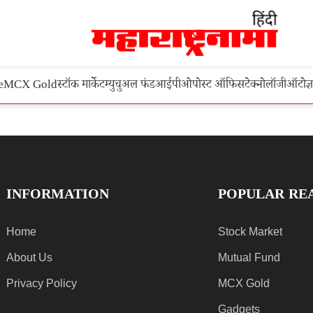
e
MCX Gold
स्टॉक मार्केट
म्युचुअल फंड
आईपीओ
पोस्ट ऑफिस
टेक्नोलॉजी
ऑटो
ज्
INFORMATION
POPULAR RE
Home
Stock Market
About Us
Mutual Fund
Privacy Policy
MCX Gold
Gadgets