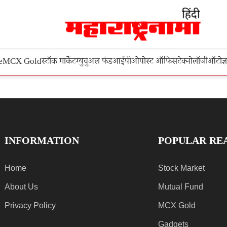
e
MCX Gold
स्टॉक मार्केट
म्युचुअल फंड
आईपीओ
पोस्ट ऑफिस
टेक्नोलॉजी
ऑटो
ज्
INFORMATION
POPULAR RE
Home
Stock Market
About Us
Mutual Fund
Privacy Policy
MCX Gold
Gadgets