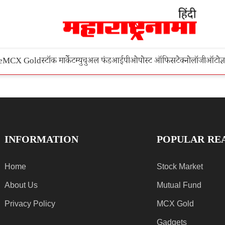
e
MCX Gold
स्टॉक मार्केट
म्युचुअल फंड
आईपीओ
पोस्ट ऑफिस
टेक्नोलॉजी
ऑटो
ज्
INFORMATION
POPULAR RE
Home
Stock Market
About Us
Mutual Fund
Privacy Policy
MCX Gold
Gadgets