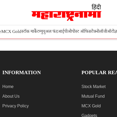
e
MCX Gold
स्टॉक मार्केट
म्युचुअल फंड
आईपीओ
पोस्ट ऑफिस
टेक्नोलॉजी
ऑटो
ज्
INFORMATION
POPULAR RE
Home
Stock Market
About Us
Mutual Fund
Privacy Policy
MCX Gold
Gadgets