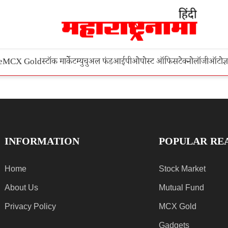
e
MCX Gold
स्टॉक मार्केट
म्युचुअल फंड
आईपीओ
पोस्ट ऑफिस
टेक्नोलॉजी
ऑटो
ज्
INFORMATION
POPULAR RE
Home
Stock Market
About Us
Mutual Fund
Privacy Policy
MCX Gold
Gadgets