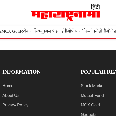
e
MCX Gold
स्टॉक मार्केट
म्युचुअल फंड
आईपीओ
पोस्ट ऑफिस
टेक्नोलॉजी
ऑटो
ज्
INFORMATION
POPULAR RE
Home
Stock Market
About Us
Mutual Fund
Privacy Policy
MCX Gold
Gadgets