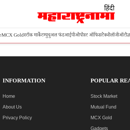
e
MCX Gold
स्टॉक मार्केट
म्युचुअल फंड
आईपीओ
पोस्ट ऑफिस
टेक्नोलॉजी
ऑटो
ज्
INFORMATION
POPULAR RE
Home
Stock Market
About Us
Mutual Fund
Privacy Policy
MCX Gold
Gadgets