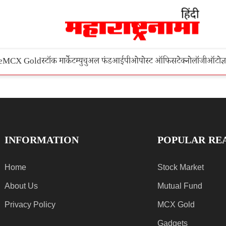
e
MCX Gold
स्टॉक मार्केट
म्युचुअल फंड
आईपीओ
पोस्ट ऑफिस
टेक्नोलॉजी
ऑटो
ज्
INFORMATION
POPULAR RE
Home
Stock Market
About Us
Mutual Fund
Privacy Policy
MCX Gold
Gadgets