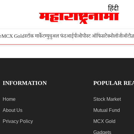
e
MCX Gold
स्टॉक मार्केट
म्युचुअल फंड
आईपीओ
पोस्ट ऑफिस
टेक्नोलॉजी
ऑटो
ज्
INFORMATION
POPULAR RE
Home
Stock Market
About Us
Mutual Fund
Privacy Policy
MCX Gold
Gadgets