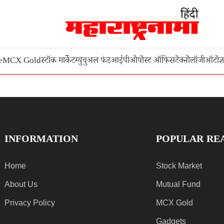
e
MCX Gold
स्टॉक मार्केट
म्युचुअल फंड
आईपीओ
पोस्ट ऑफिस
टेक्नोलॉजी
ऑटो
ज्
INFORMATION
POPULAR RE
Home
Stock Market
About Us
Mutual Fund
Privacy Policy
MCX Gold
Gadgets