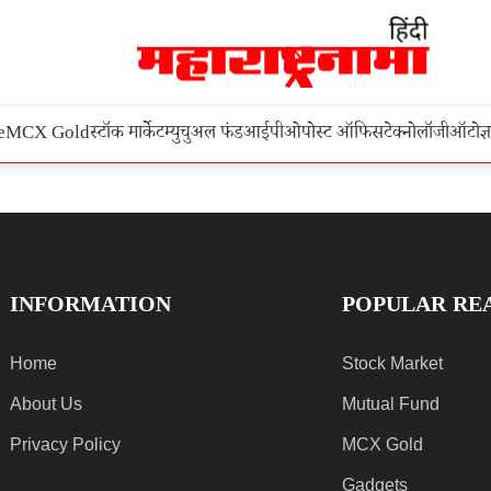
e
MCX Gold
स्टॉक मार्केट
म्युचुअल फंड
आईपीओ
पोस्ट ऑफिस
टेक्नोलॉजी
ऑटो
ज्
INFORMATION
POPULAR RE
Home
Stock Market
About Us
Mutual Fund
Privacy Policy
MCX Gold
Gadgets