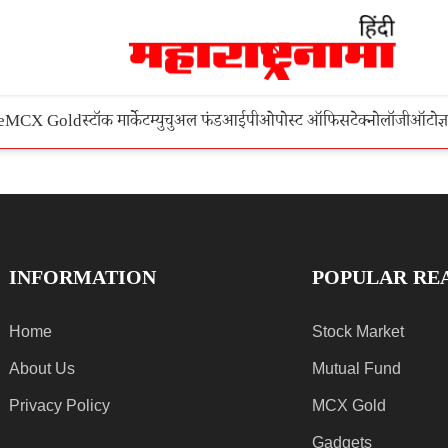
e
MCX Gold
स्टॉक मार्केट
म्युचुअल फंड
आईपीओ
पोस्ट ऑफिस
टेक्नोलॉजी
ऑटो
ज्
INFORMATION
POPULAR RE
Home
Stock Market
About Us
Mutual Fund
Privacy Policy
MCX Gold
Gadgets