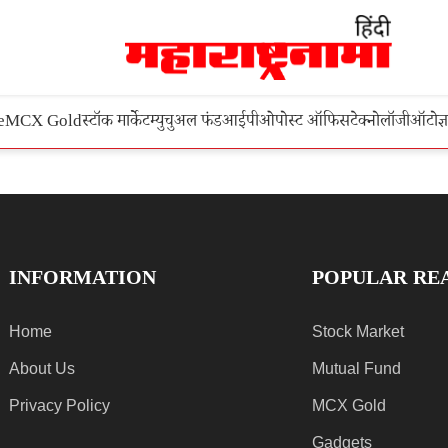
e
MCX Gold
स्टॉक मार्केट
म्युचुअल फंड
आईपीओ
पोस्ट ऑफिस
टेक्नोलॉजी
ऑटो
ज्
INFORMATION
POPULAR RE
Home
Stock Market
About Us
Mutual Fund
Privacy Policy
MCX Gold
Gadgets