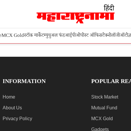
e
MCX Gold
स्टॉक मार्केट
म्युचुअल फंड
आईपीओ
पोस्ट ऑफिस
टेक्नोलॉजी
ऑटो
ज्
INFORMATION
POPULAR RE
Home
Stock Market
About Us
Mutual Fund
Privacy Policy
MCX Gold
Gadgets