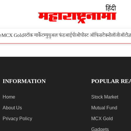
e
MCX Gold
स्टॉक मार्केट
म्युचुअल फंड
आईपीओ
पोस्ट ऑफिस
टेक्नोलॉजी
ऑटो
ज्
INFORMATION
POPULAR RE
Home
Stock Market
About Us
Mutual Fund
Privacy Policy
MCX Gold
Gadgets