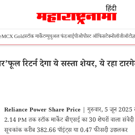
e
MCX Gold
स्टॉक मार्केट
म्युचुअल फंड
आईपीओ
पोस्ट ऑफिस
टेक्नोलॉजी
ऑटो
ज्
ल रिटर्न देगा ये सस्ता शेयर, ये रहा टारग
Reliance Power Share Price
| गुरुवार, 5 जून 2025 
2.14 PM तक स्टॉक मार्केट बीएसई का 30 शेयरों वाला संवेदी
सूचकांक करीब 382.66 पॉइंट्स या 0.47 फीसदी उछलकर