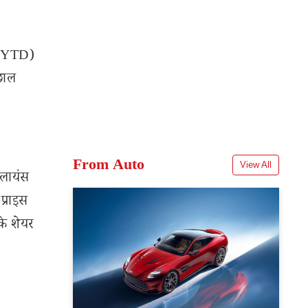
र (YTD)
उछाल
From Auto
View All
िलायंस
प्राइस
के शेयर