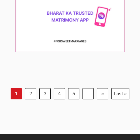
1
2
3
4
5
...
»
Last »